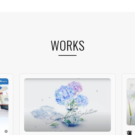
WORKS
蓮