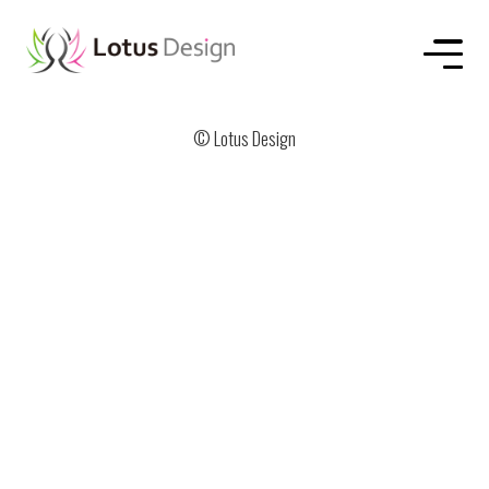
これはサンプルページです。同じ位置に固定され、(多くのテーマでは) サイトナビゲーションメニューに含まれる点がブログ投稿とは異なります。まずは、サイト訪問者に対して自分のことを説明する自己紹介ページを作成するのが一般的です。たとえば以下のようなものです。
はじめまして。昼間はバイク便のメッセンジャーとして働いていますが、俳優志望でもあります。これは僕のサイトです。ロサンゼルスに住み、ジャックという名前のかわいい犬を飼っています。好きなものはピニャコラーダ、そして通り雨に濡れること。
または、このようなものです。
XYZ 小道具株式会社は1971年の創立以来、高品質の小道具を皆様にご提供させていただいています。ゴッサム・シティに所在する当社では2,000名以上の社員が働いており、様々な形で地域のコミュニティへ貢献しています。
新しく WordPress ユーザーになった方は、
ダッシュボード
へ行ってこのページを削除し、独自のコンテンツを含む新しいページを作成してください。それでは、お楽しみください !
HOME
ABOUT US
SERVICE
WORKS
CONTACT
© Lotus Design